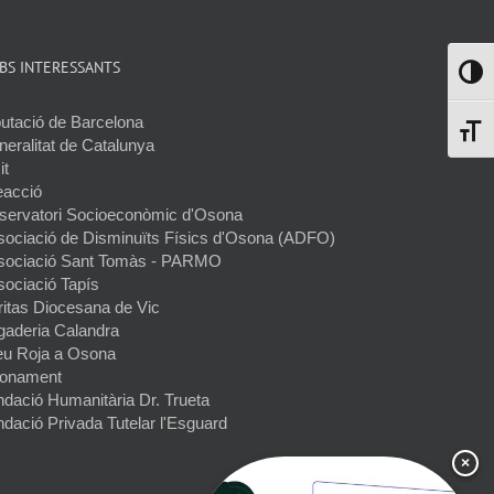
BS INTERESSANTS
Toggl
utació de Barcelona
Toggl
eralitat de Catalunya
it
eacció
servatori Socioeconòmic d'Osona
sociació de Disminuïts Físics d'Osona (ADFO)
sociació Sant Tomàs - PARMO
sociació Tapís
ritas Diocesana de Vic
gaderia Calandra
eu Roja a Osona
onament
dació Humanitària Dr. Trueta
dació Privada Tutelar l'Esguard
×