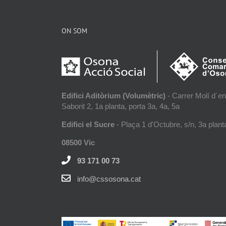
ON SOM
Edifici Aditòrium (Volumètric)
- Carrer Molí d´en
Saborit 2, 1a planta, porta 3a, 4a, 5a
Edifici el Sucre
- Plaça 1 d'Octubre, s/n, 3a plant
08500 Vic
93 171 00 73
info@cssosona.cat