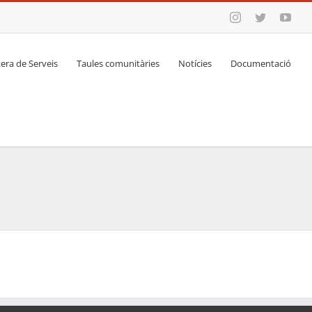
Instagram
Twitter
You
era de Serveis
Taules comunitàries
Notícies
Documentació