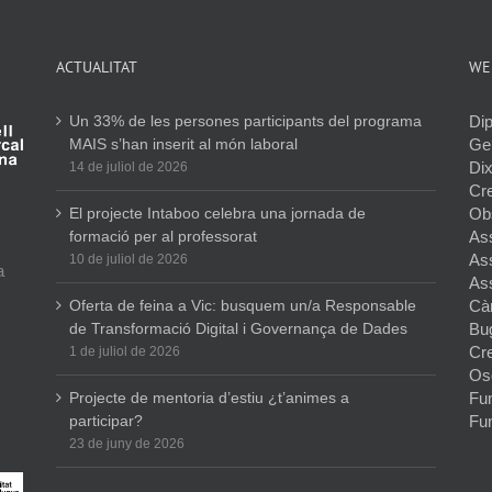
ACTUALITAT
WE
Un 33% de les persones participants del programa
Dip
MAIS s’han inserit al món laboral
Gen
Dix
14 de juliol de 2026
Cr
El projecte Intaboo celebra una jornada de
Ob
formació per al professorat
As
As
10 de juliol de 2026
a
As
Oferta de feina a Vic: busquem un/a Responsable
Cà
de Transformació Digital i Governança de Dades
Bu
Cr
1 de juliol de 2026
Os
Projecte de mentoria d’estiu ¿t’animes a
Fun
participar?
Fun
23 de juny de 2026