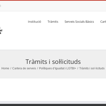
t
Institució
Tràmits
Serveis Socials Bàsics
Cart
Tràmits i sol·licituds
Home
/
Cartera de serveis
/
Polítiques d’Igualtat i LGTBI+
/
Tràmits i sol·licituds