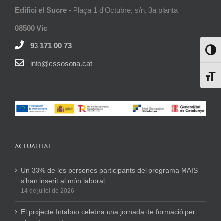
Edifici el Sucre
- Plaça 1 d'Octubre, s/n, 3a planta
08500 Vic
93 171 00 73
Toggl
info@cssosona.cat
Toggl
ACTUALITAT
Un 33% de les persones participants del programa MAIS
s’han inserit al món laboral
14 de juliol de 2026
El projecte Intaboo celebra una jornada de formació per