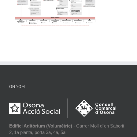
ON SOM
Edifici Aditòrium (Volumètric)
- Carrer Molí d´en Saborit
2, 1a planta, porta 3a, 4a, 5a