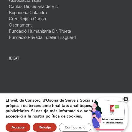
Associació Tapís
Càritas Diocesana de Vic
Bugaderia Calandra
Creu Roja a Osona
Osonament
Fundació Humanitària Dr. Trueta
Fundació Privada Tutelar l'Esguard
IDCAT
×
El web de Consorci d’Osona de Serveis Socials utilitza cookies
2026 © Consorci Osona de Serveis Socials |
Protecció de dades
|
Avís
pròpies i de tercers amb finalitats analítiques, tècniques,
legal
|
Política de cookies
|
RAT
| Disseny, producció i programació
publicitàries. Si desitja més informació o administrar-les
web:
Infoactiva't
accedeixi a la nostra
política de cookies
.
Instagram
Twitter
YouTube
Accepta
Rebutja
Configuració