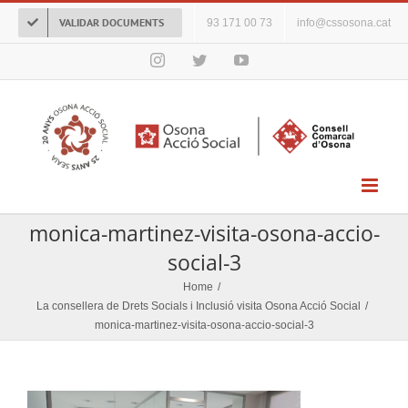
Skip
VALIDAR DOCUMENTS
93 171 00 73
info@cssosona.cat
to
content
Instagram
Twitter
YouTube
monica-martinez-visita-osona-accio-
social-3
Home
/
La consellera de Drets Socials i Inclusió visita Osona Acció Social
/
monica-martinez-visita-osona-accio-social-3