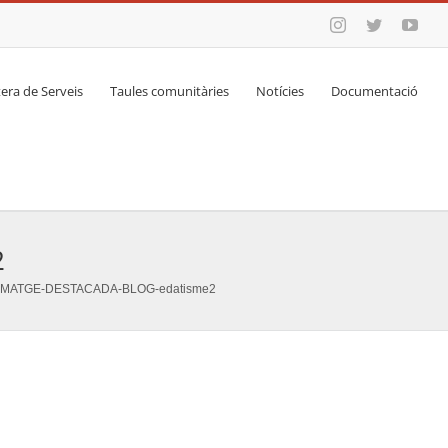
Instagram
Twitter
You
era de Serveis
Taules comunitàries
Notícies
Documentació
2
IMATGE-DESTACADA-BLOG-edatisme2