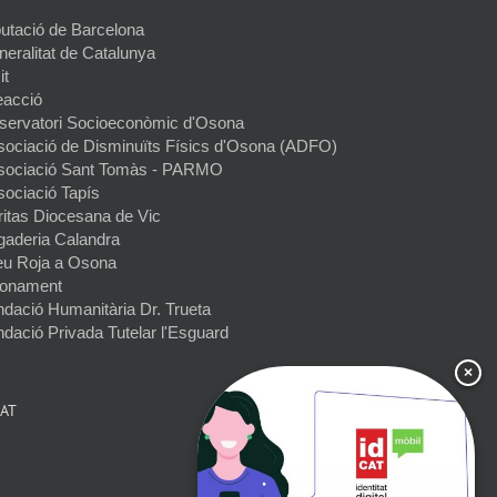
utació de Barcelona
eralitat de Catalunya
it
eacció
servatori Socioeconòmic d'Osona
sociació de Disminuïts Físics d'Osona (ADFO)
sociació Sant Tomàs - PARMO
sociació Tapís
ritas Diocesana de Vic
gaderia Calandra
eu Roja a Osona
onament
dació Humanitària Dr. Trueta
dació Privada Tutelar l'Esguard
×
CAT