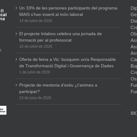
Un 33% de les persones participants del programa
Dip
MAIS s’han inserit al món laboral
Gen
Dix
14 de juliol de 2026
Cr
El projecte Intaboo celebra una jornada de
Ob
formació per al professorat
As
As
10 de juliol de 2026
a
As
Oferta de feina a Vic: busquem un/a Responsable
Cà
de Transformació Digital i Governança de Dades
Bu
Cr
1 de juliol de 2026
Os
Projecte de mentoria d’estiu ¿t’animes a
Fun
participar?
Fun
23 de juny de 2026
ID