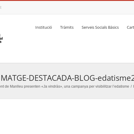
t
Institució
Tràmits
Serveis Socials Bàsics
Cart
IMATGE-DESTACADA-BLOG-edatisme
ent de Manlleu presenten «Ja vindràs», una campanya per visibilitzar l’edatisme
/