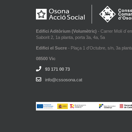
Edifici Aditòrium (Volumètric)
- Carrer Molí d´en
Saborit 2, 1a planta, porta 3a, 4a, 5a
Edifici el Sucre
- Plaça 1 d'Octubre, s/n, 3a plant
08500 Vic
93 171 00 73
info@cssosona.cat