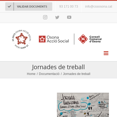
Skip
VALIDAR DOCUMENTS
93 171 00 73
info@cssosona.cat
to
content
Instagram
Twitter
YouTube
Jornades de treball
Home
/
Documentació
/
Jornades de treball