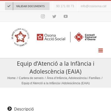
Skip
VALIDAR DOCUMENTS
93 171 00 73
info@cssosona.cat
to
content
Instagram
Twitter
YouTube
Equip d’Atenció a la Infància i
Adolescència (EAIA)
Home
/
Cartera de serveis
/
Àrea d’Infància, Adolescència i Famílies
/
Equip d’Atenció a la Infància i Adolescència (EAIA)
Descripció