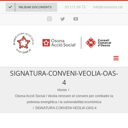
Skip
VALIDAR DOCUMENTS
93 171 00 73
info@cssosona.cat
to
content
Instagram
Twitter
YouTube
SIGNATURA-CONVENI-VEOLIA-OAS-
4
Home
/
Osona Acció Social i Veolia renoven el conveni per combatre la
pobresa energètica i la vulnerabilitat econòmica
/
SIGNATURA-CONVENI-VEOLIA-OAS-4