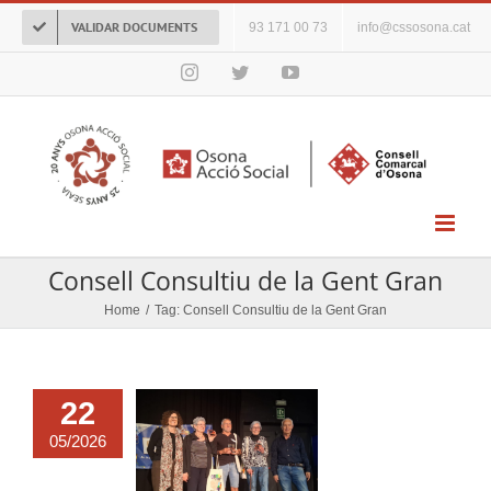
Skip
VALIDAR DOCUMENTS
93 171 00 73
info@cssosona.cat
to
content
Instagram
Twitter
YouTube
Consell Consultiu de la Gent Gran
Home
/
Tag:
Consell Consultiu de la Gent Gran
22
05/2026