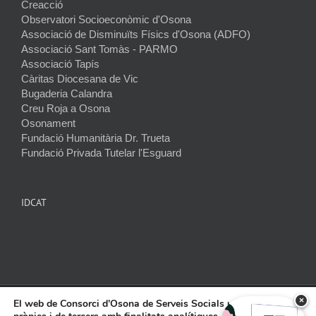
Creacció
Observatori Socioeconòmic d'Osona
Associació de Disminuïts Físics d'Osona (ADFO)
Associació Sant Tomàs - PARMO
Associació Tapís
Càritas Diocesana de Vic
Bugaderia Calandra
Creu Roja a Osona
Osonament
Fundació Humanitària Dr. Trueta
Fundació Privada Tutelar l'Esguard
IDCAT
×
El web de Consorci d’Osona de Serveis Socials utilitza cookies
2026 © Consorci Osona de Serveis Socials |
Protecció de dades
|
Avís