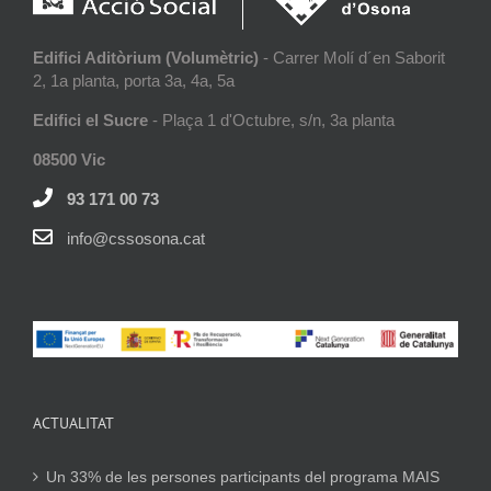
Edifici Aditòrium (Volumètric)
- Carrer Molí d´en Saborit
2, 1a planta, porta 3a, 4a, 5a
Edifici el Sucre
- Plaça 1 d'Octubre, s/n, 3a planta
08500 Vic
93 171 00 73
info@cssosona.cat
ACTUALITAT
Un 33% de les persones participants del programa MAIS