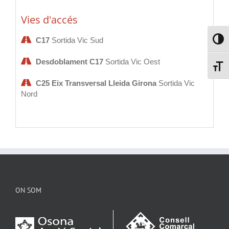
Vies d'accés
C17
Sortida Vic Sud
Toggl
Desdoblament C17
Sortida Vic Oest
Toggl
C25 Eix Transversal Lleida Girona
Sortida Vic
Nord
ON SOM